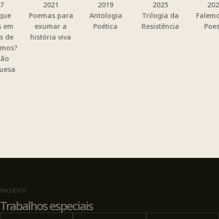
2021
2019
2025
2023
Poemas para
Antologia
Trilogia da
Falemos de
exumar a
Poética
Resistência
Poesia
história viva
PROJETOS
Trabalhos especiais