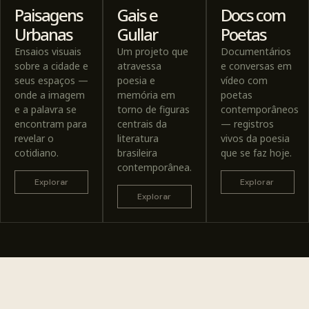
Paisagens
Gais e
Docs com
Urbanas
Gullar
Poetas
Ensaios visuais
Um projeto que
Documentários
sobre a cidade e
atravessa
e conversas em
seus espaços —
poesia e
vídeo com
onde a imagem
memória em
poetas
e a palavra se
torno de figuras
contemporâneos
encontram para
centrais da
— registros
revelar o
literatura
vivos da poesia
cotidiano.
brasileira
que se faz hoje.
contemporânea.
Explorar
Explorar
Explorar