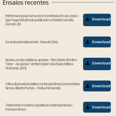
Ensaios recentes
Performance para uma voz concentrada em seu corpo –
Download
Igor Fagundes (Ensaio publicado na Revista Garrafa,
número 20)
Da amizade indiscernível – Marcelo Diniz
Download
Aporia, a mais cotidiana, apoesia – Piero Eyben (No livro
Download
"Dizer – da aporia", de Piero Eyben. São Paulo: Editora
Horizonte, 2015)
Crítica de poesia brasileira contemporânea, Iumna Maria
Download
Simon, Alberto Pucheu – Pádua Fernandes
Testamento moderno e poéticas contemporâneas –
Download
Francisco Bosco